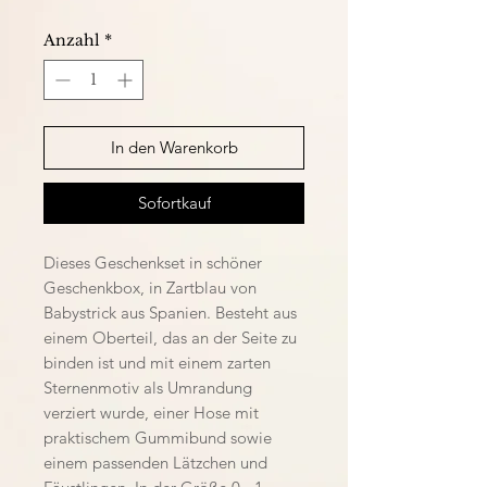
Anzahl
*
In den Warenkorb
Sofortkauf
Dieses Geschenkset in schöner
Geschenkbox, in Zartblau von
Babystrick aus Spanien. Besteht aus
einem Oberteil, das an der Seite zu
binden ist und mit einem zarten
Sternenmotiv als Umrandung
verziert wurde, einer Hose mit
praktischem Gummibund sowie
einem passenden Lätzchen und