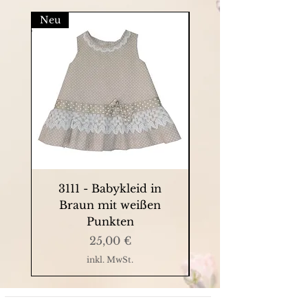
Neu
3111 - Babykleid in
9063 - Sommerkle
Braun mit weißen
Punkten
Preis
25,00 €
inkl. MwSt.