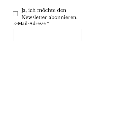
Ja, ich möchte den 
Newsletter abonnieren.
E-Mail-Adresse
*
Ich habe die AGB 
gelesen und aktzeptiert
*
Einreichen
Shop
Info
Kontakt
Google
Bewertun
gen