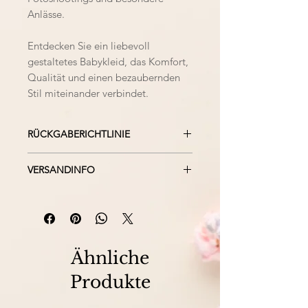
Anlässe.
Entdecken Sie ein liebevoll
gestaltetes Babykleid, das Komfort,
Qualität und einen bezaubernden
Stil miteinander verbindet.
RÜCKGABERICHTLINIE
Bei falsch kauf, nicht gefallen
VERSANDINFO
oder defekt der Ware, beachten
Sie bitte unsere
Wir versenden unsere Ware
Rückgaberichtlinien.
ausschließlich versichert. Mit
DPD oder UPS.
Ähnliche
Produkte