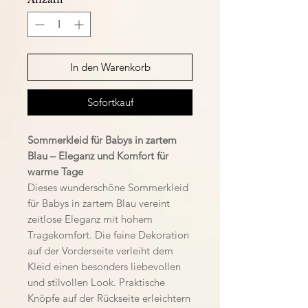
In den Warenkorb
Sofortkauf
Sommerkleid für Babys in zartem
Blau – Eleganz und Komfort für
warme Tage
Dieses wunderschöne Sommerkleid
für Babys in zartem Blau vereint
zeitlose Eleganz mit hohem
Tragekomfort. Die feine Dekoration
auf der Vorderseite verleiht dem
Kleid einen besonders liebevollen
und stilvollen Look. Praktische
Knöpfe auf der Rückseite erleichtern