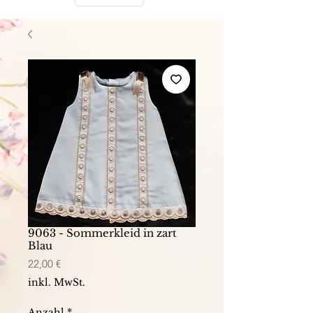
9063 - Sommerkleid in zart
Blau
Preis
22,00 €
inkl. MwSt.
Anzahl
*