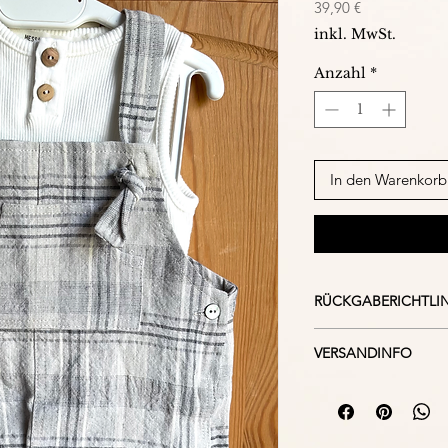
Preis
39,90 €
inkl. MwSt.
Anzahl
*
In den Warenkorb
RÜCKGABERICHTLIN
Bei falsch kauf, ni
VERSANDINFO
Ware, beachten Sie
Rückgaberichtlini
Wir versenden uns
versichert. Mit D