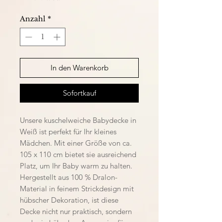
Anzahl
*
In den Warenkorb
Sofortkauf
Unsere kuschelweiche Babydecke in
Weiß ist perfekt für Ihr kleines
Mädchen. Mit einer Größe von ca.
105 x 110 cm bietet sie ausreichend
Platz, um Ihr Baby warm zu halten.
Hergestellt aus 100 % Dralon-
Material in feinem Strickdesign mit
hübscher Dekoration, ist diese
Decke nicht nur praktisch, sondern