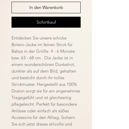
In den Warenkorb
Sofortkauf
Entdecken Sie unsere schicke
Bolero-Jacke im feinen Strick für
Babys in der Größe 4 - 6 Monate
bzw. 63 - 68 cm . Die Jacke ist in
einem wunderschönen Dunkelrot,
dunkler als auf dem Bild, gehalten
und besticht durch ihr tolles
Strickmuster. Hergestellt aus 100%
Dralon sorgt sie für ein angenehmes
Tragegefühl und ist gleichzeitig
pflegeleicht. Perfekt für besondere
Anlässe oder einfach als süßes
Accessoire für den Alltag. Sichern
Sie sich jetzt dieses stilvolle und