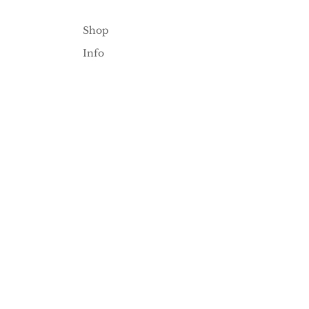
Shop
Info
Kontakt
Google
Bewertun
gen
Versandrichtlinie
n
Datenschutz &