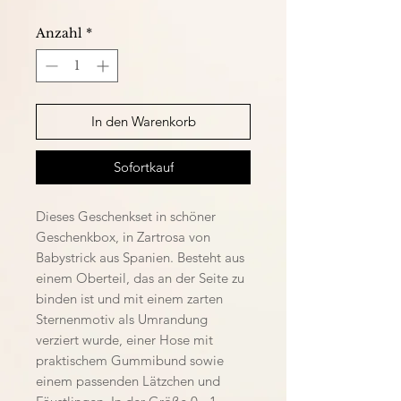
Anzahl
*
In den Warenkorb
Sofortkauf
Dieses Geschenkset in schöner
Geschenkbox, in Zartrosa von
Babystrick aus Spanien. Besteht aus
einem Oberteil, das an der Seite zu
binden ist und mit einem zarten
Sternenmotiv als Umrandung
verziert wurde, einer Hose mit
praktischem Gummibund sowie
einem passenden Lätzchen und