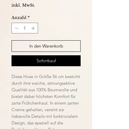
inkl. MwSt.
Anzahl
*
In den Warenkorb
Sofortkauf
Diese Hose in Größe 56 cm besticht
durch ihre weiche, atmungsaktive
Qualität aus 100% Baumwolle und
bietet dabei höchsten Komfort für
zarte Frühchenhaut. In einem zarten
Creme gehalten, vereint sie
liebevolle Details mit funktionalem
Design, das speziell auf die