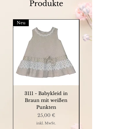
Produkte
Neu
3111 - Babykleid in
9063 - Sommerkle
Braun mit weißen
Punkten
Preis
25,00 €
inkl. MwSt.