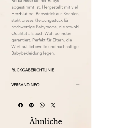
Bedürfnisse kleiner Babys
abgestimmt ist. Hergestellt mit viel
Herzblut bei Babystrick aus Spanien,
steht dieses Kleidungsstück für
hochwertige Babymode, die sowohl
Qualität als auch Wohlbefinden
garantiert. Perfekt für Eltern, die
Wert auf liebevolle und nachhaltige
Babybekleidung legen.
RÜCKGABERICHTLINIE
Bei falsch kauf, nicht gefallen
VERSANDINFO
oder defekt der Ware, beachten
Sie bitte unsere
Wir versenden unsere Ware
Rückgaberichtlinien.
ausschließlich versichert. Mit
DPD oder UPS.
Ähnliche