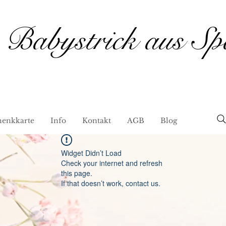
Babystrick aus Sp
henkkarte
Info
Kontakt
AGB
Blog
Widget Didn’t Load
Check your internet and refresh
this page.
If that doesn’t work, contact us.