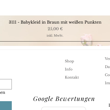
Schnellansicht
3111 - Babykleid in Braun mit weißen Punkten
Preis
25,00 €
inkl. MwSt.
Ve
Shop
Da
.
Info
Co
Kontakt
Im
en 
Google Bewertungen