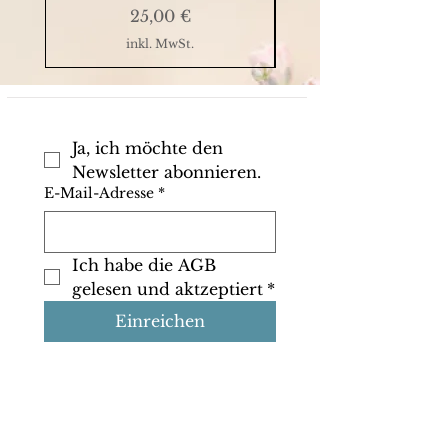
Preis
25,00 €
inkl. MwSt.
Ja, ich möchte den 
Newsletter abonnieren.
E-Mail-Adresse
*
Ich habe die AGB 
gelesen und aktzeptiert
*
Einreichen
Shop
Info