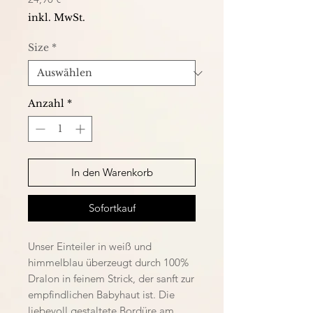
inkl. MwSt.
Size
*
Anzahl
*
In den Warenkorb
Sofortkauf
Unser Einteiler in weiß und
himmelblau überzeugt durch 100%
Dralon in feinem Strick, der sanft zur
empfindlichen Babyhaut ist. Die
liebevoll gestaltete Bordüre am