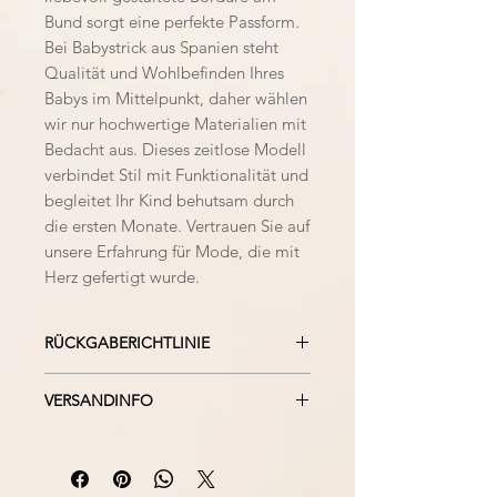
Bund sorgt eine perfekte Passform.
Bei Babystrick aus Spanien steht
Qualität und Wohlbefinden Ihres
Babys im Mittelpunkt, daher wählen
wir nur hochwertige Materialien mit
Bedacht aus. Dieses zeitlose Modell
verbindet Stil mit Funktionalität und
begleitet Ihr Kind behutsam durch
die ersten Monate. Vertrauen Sie auf
unsere Erfahrung für Mode, die mit
Herz gefertigt wurde.
RÜCKGABERICHTLINIE
Bei falsch kauf, nicht gefallen
VERSANDINFO
oder defekt der Ware, beachten
Sie bitte unsere
Wir versenden unsere Ware
Rückgaberichtlinien.
ausschließlich versichert. Mit
DPD oder UPS.