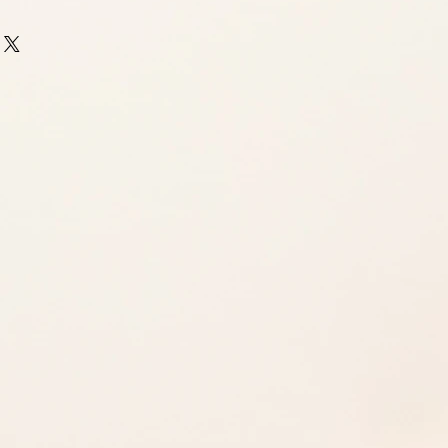
en.
ere Ware ausschließlich
PD oder UPS.