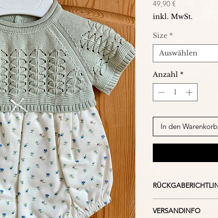
Preis
49,90 €
inkl. MwSt.
Size
*
Auswählen
Anzahl
*
In den Warenkorb
RÜCKGABERICHTLIN
Bei falsch kauf, ni
VERSANDINFO
Ware, beachten Sie