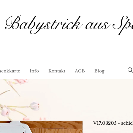
Babystrick aus Sp
henkkarte
Info
Kontakt
AGB
Blog
V17.03205 - schic