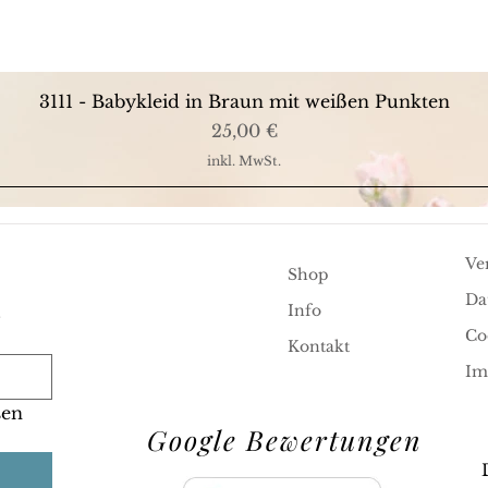
Schnellansicht
3111 - Babykleid in Braun mit weißen Punkten
Preis
25,00 €
inkl. MwSt.
Ve
Shop
Da
.
Info
Co
Kontakt
Im
en 
Google Bewertungen