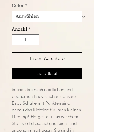
Color
*
Anzahl
*
In den Warenkorb
Sofortkauf
Suchen Sie nach niedlichen und
bequemen Babyschuhen? Unsere
Baby Schuhe mit Punkten sind
genau das Richtige für Ihren kleinen
Liebling! Hergestellt aus weichem
Stoff sind diese Schuhe leicht und
angenehm zu tragen. Sie sind in