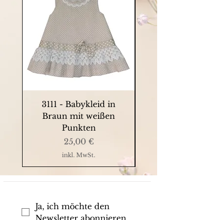
3111 - Babykleid in
9063 - Sommerkle
Braun mit weißen
Punkten
Preis
25,00 €
inkl. MwSt.
Ja, ich möchte den 
Newsletter abonnieren.